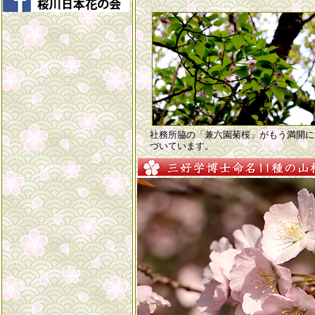
社務所脇の「兼六園菊桜」がもう満開に
づいています。