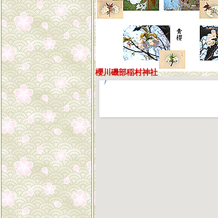
櫻川磯部稲村神社